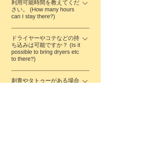
ンプーなどはございません
利用可能時間を教えてくだ
が、有料で備品を販売してお
さい。 (How many hours
can I stay there?)
りますので、手ぶらでご来店
いただけます。 (You must
入浴のみのご利用は２時間以
bring your amenities or buy
内、サウナもご利用される方
ドライヤーやコテなどの持
amenities at the front desk
は３時間以内となります。
ち込みは可能ですか？ (Is it
because there isn't no charge
possible to bring dryers etc
(Customers who use only
amenities in bathing area. )
to there?)
bathing take within 2 hours
and who use sauna take within
申し訳ありませんが、ドライ
3 hours.)
ヤーなどの持ち込みは禁止で
刺青やタトゥーがある場合
す。 (Sorry, bringing in a hair
は、利用できますか？
(Can I use it if I have a
dryer etc is prohibited.)
tattoo?)
ご利用いただけます。ただ
し、暴力団 及び 反社会的勢力
の入店は固くお断りいたしま
す。発見次第、退店いただき