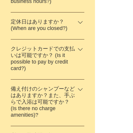
business hours?)
当店の通常営業時間は15:30～
25:00となっております。ま
定休日はありますか？
た、最終受付は24:30になりま
(When are you closed?)
す。 (Our business hours are
当店は不定休ですので、休業
15:30 ~ 25:00 and morning
の場合は事前に店頭、SNS等
クレジットカードでの支払
bath every Sunday is 8:00 ~
でお知らせします。 (We don't
いは可能ですか？ (Is it
12:00)
possible to pay by credit
have fixed days off. we will
card?)
notify you in advance by SNS
etc, if we are closed.)
当店はクレジットカード対応
しておりません。現金にてお
備え付けのシャンプーなど
願いいたします。 (Credit card
はありますか？また、手ぶ
らで入浴は可能ですか？
cannot be used. Please pay in
(Is there no charge
cash.)
amenities)?
当店には一切備え付けのシャ